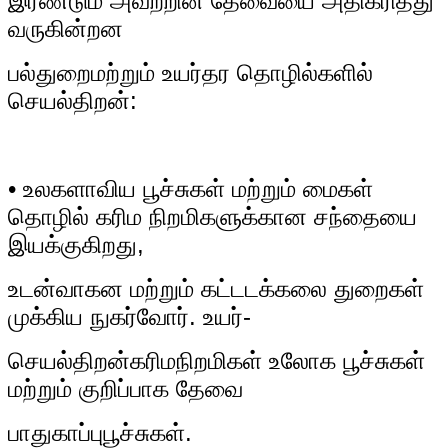
இரண்டும் அவற்றின் தேவையை அதிகரித்து
வருகின்றன
பல்துறை
மற்றும் உயர்தர தொழில்களில்
செயல்திறன்:
• உலகளாவிய பூச்சுகள் மற்றும் மைகள்
தொழில் கரிம நிறமிகளுக்கான சந்தையை
இயக்குகிறது,
உடன்
வாகன மற்றும் கட்டடக்கலை துறைகள்
முக்கிய நுகர்வோர். உயர்-
செயல்திறன்
கரிம
நிறமிகள் உலோக பூச்சுகள்
மற்றும் குறிப்பாக தேவை
பாதுகாப்பு
பூச்சுகள்.