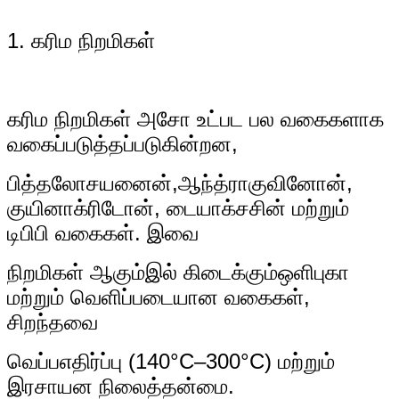
1. கரிம நிறமிகள்
கரிம நிறமிகள் அசோ உட்பட பல வகைகளாக
வகைப்படுத்தப்படுகின்றன,
பித்தலோசயனைன்,
ஆந்த்ராகுவினோன்,
குயினாக்ரிடோன், டையாக்சசின் மற்றும்
டிபிபி வகைகள். இவை
நிறமிகள் ஆகும்
இல் கிடைக்கும்
ஒளிபுகா
மற்றும் வெளிப்படையான வகைகள்,
சிறந்தவை
வெப்ப
எதிர்ப்பு (140°C–
300°C) மற்றும்
இரசாயன நிலைத்தன்மை.