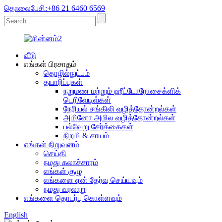
தொலைபேசி:+86 21 6460 6569
வீடு
எங்கள் பிரசாதம்
தொழில்நுட்பம்
தயாரிப்புகள்
நறுமண மற்றும் ஹீட்டோரோசைக்ளிக்
டெரிவேடிவ்கள்
நேரியல் சங்கிலி வழித்தோன்றல்கள்
அமினோ அமில வழித்தோன்றல்கள்
பல்வேறு சேர்க்கைகள்
நிறமி & சாயம்
எங்கள் நிறுவனம்
செய்தி
நமது கலாச்சாரம்
எங்கள் குழு
எங்களை ஏன் தேர்வு செய்யவும்
நமது வரலாறு
எங்களை தொடர்பு கொள்ளவும்
English