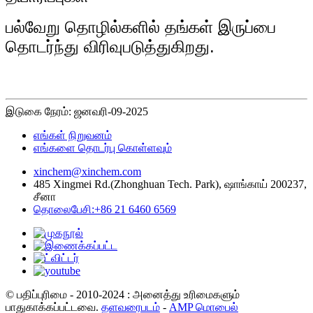
பல்வேறு தொழில்களில் தங்கள் இருப்பை
தொடர்ந்து விரிவுபடுத்துகிறது.
இடுகை நேரம்: ஜனவரி-09-2025
எங்கள் நிறுவனம்
எங்களை தொடர்பு கொள்ளவும்
xinchem@xinchem.com
485 Xingmei Rd.(Zhonghuan Tech. Park), ஷாங்காய் 200237,
சீனா
தொலைபேசி:+86 21 6460 6569
© பதிப்புரிமை - 2010-2024 : அனைத்து உரிமைகளும்
பாதுகாக்கப்பட்டவை.
தளவரைபடம்
-
AMP மொபைல்