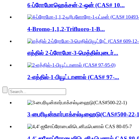
6-ப்ரோமோஹெக்சன்-2-ஒன் (CAS# 10...
4-Bromo-1,1,2-Trifluoro-1-B...
எத்தில் 2-ப்ரோமோ-3-மெத்தில்புடைர்...
2-எத்தில்-1-பியூட்டானால் (CAS# 97-...
3-பைரிடின்கார்பாக்சல்டிஹைடு(CAS#500-22-1
4,4′-ஐசோப்ரோபைலிடெனிஃபெனால் CAS 80-0