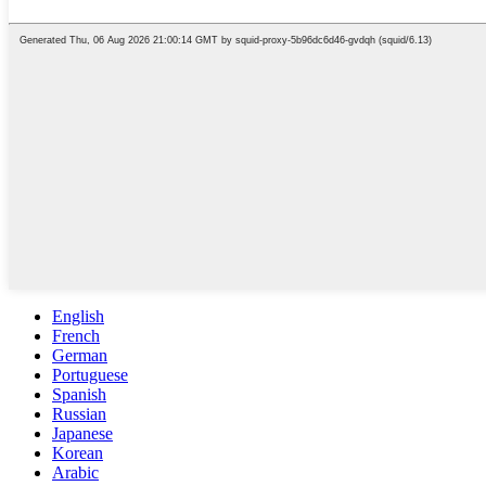
English
French
German
Portuguese
Spanish
Russian
Japanese
Korean
Arabic