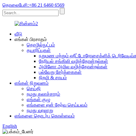
தொலைபேசி:+86 21 6460 6569
வீடு
எங்கள் பிரசாதம்
தொழில்நுட்பம்
தயாரிப்புகள்
நறுமண மற்றும் ஹீட்டோரோசைக்ளிக் டெரிவேடிவ்
நேரியல் சங்கிலி வழித்தோன்றல்கள்
அமினோ அமில வழித்தோன்றல்கள்
பல்வேறு சேர்க்கைகள்
நிறமி & சாயம்
எங்கள் நிறுவனம்
செய்தி
நமது கலாச்சாரம்
எங்கள் குழு
எங்களை ஏன் தேர்வு செய்யவும்
நமது வரலாறு
எங்களை தொடர்பு கொள்ளவும்
English