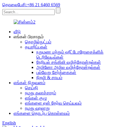
தொலைபேசி:+86 21 6460 6569
வீடு
எங்கள் பிரசாதம்
தொழில்நுட்பம்
தயாரிப்புகள்
நறுமண மற்றும் ஹீட்டோரோசைக்ளிக்
டெரிவேடிவ்கள்
நேரியல் சங்கிலி வழித்தோன்றல்கள்
அமினோ அமில வழித்தோன்றல்கள்
பல்வேறு சேர்க்கைகள்
நிறமி & சாயம்
எங்கள் நிறுவனம்
செய்தி
நமது கலாச்சாரம்
எங்கள் குழு
எங்களை ஏன் தேர்வு செய்யவும்
நமது வரலாறு
எங்களை தொடர்பு கொள்ளவும்
English