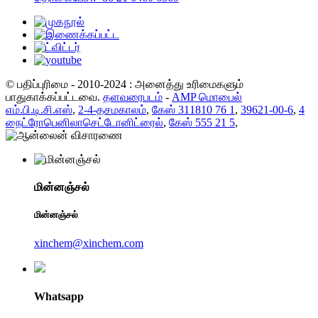
© பதிப்புரிமை - 2010-2024 : அனைத்து உரிமைகளும்
பாதுகாக்கப்பட்டவை.
தளவரைபடம்
-
AMP மொபைல்
எம்.பி.டி.சி.எஸ்
,
2-4-தசமகாலம்
,
கேஸ் 311810 76 1
,
39621-00-6
,
4
நைட்ரோபெனிலாசெட்டோனிட்ரைல்
,
கேஸ் 555 21 5
,
மின்னஞ்சல்
மின்னஞ்சல்
xinchem@xinchem.com
Whatsapp