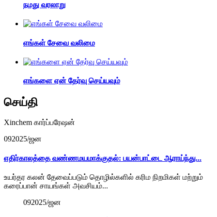
நமது வரலாறு
எங்கள் சேவை வலிமை
எங்களை ஏன் தேர்வு செய்யவும்
செய்தி
Xinchem கார்ப்பரேஷன்
09
2025/ஜன
எதிர்காலத்தை வண்ணமயமாக்குதல்: பயன்பாட்டை ஆராய்ந்து...
உயர்தர கலன் தேவைப்படும் தொழில்களில் கரிம நிறமிகள் மற்றும்
கரைப்பான் சாயங்கள் அவசியம்...
09
2025/ஜன